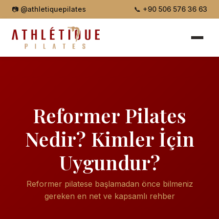
📷
@athletiquepilates
📞
+90 506 576 36 63
Reformer Pilates
Nedir? Kimler İçin
Uygundur?
Reformer pilatese başlamadan önce bilmeniz
gereken en net ve kapsamlı rehber