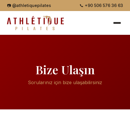
📷
@athletiquepilates
📞
+90 506 576 36 63
Bize Ulaşın
Sorularınız için bize ulaşabilirsiniz