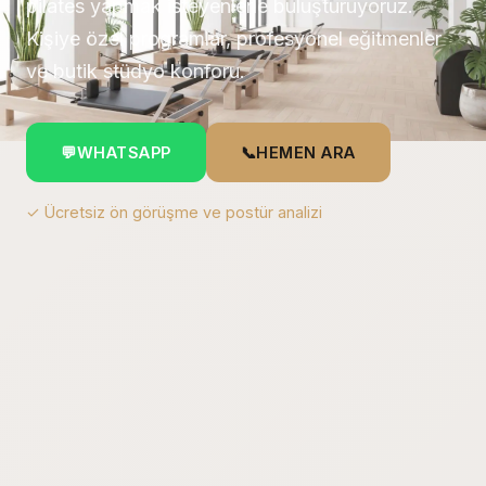
pilates yapmak isteyenlerle buluşturuyoruz.
Kişiye özel programlar, profesyonel eğitmenler
ve butik stüdyo konforu.
💬
WHATSAPP
📞
HEMEN ARA
✓ Ücretsiz ön görüşme ve postür analizi