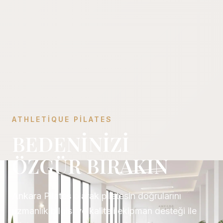
ATHLETIQUE PILATES
BEDENİNİZİ
ÖZGÜR BIRAKIN
Ankara Pilates olarak pilatesin doğrularını
uzmanlık bilgisi ve kaliteli ekipman desteği ile