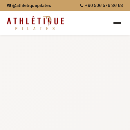
📷
@athletiquepilates
📞
+90 506 576 36 63