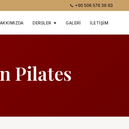
📞
+90 506 576 36 63
AKKIMIZDA
DERSLER
GALERI
İLETIŞIM
n Pilates