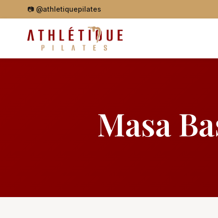
📷
@athletiquepilates
Masa Baş