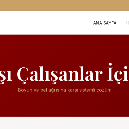
ANA SAYFA
H
ı Çalışanlar İçi
Boyun ve bel ağrısına karşı sistemli çözüm