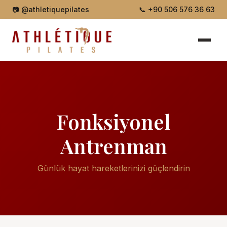
📷
@athletiquepilates
📞
+90 506 576 36 63
Fonksiyonel
Antrenman
Günlük hayat hareketlerinizi güçlendirin