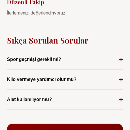
Düzenli Takip
İlerlemenizi değerlendiriyoruz.
Sıkça Sorulan Sorular
Spor geçmişi gerekli mi?
Hayır, spor geçmişi olmayanlar için vücut ağırlığı
Kilo vermeye yardımcı olur mu?
egzersizleriyle başlanır ve seviye seviye ilerlenir.
Evet, fonksiyonel antrenman metabolizmayı
Alet kullanılıyor mu?
hızlandırır ve yağ yakımını destekler.
Hem vücut ağırlığı hem de aletler (kettlebell,
medicine ball, TRX vb.) kullanılabilir.