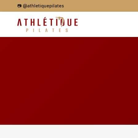
📷
@athletiquepilates