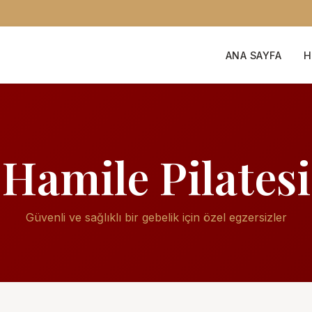
ANA SAYFA
H
Hamile Pilatesi
Güvenli ve sağlıklı bir gebelik için özel egzersizler