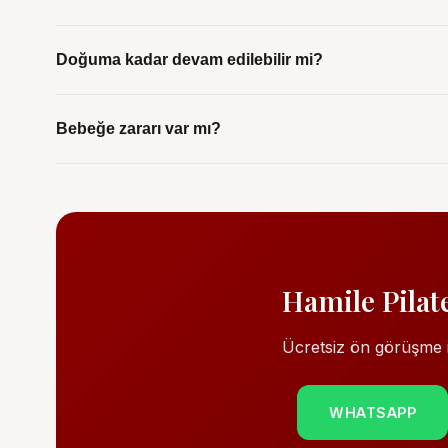
Genellikle 12. haftadan sonra ve doktor onayı ile baş
Doğuma kadar devam edilebilir mi?
Evet, doğuma yakın döneme kadar güvenli bir şekild
Bebeğe zararı var mı?
modifiye edilir.
Hayır, doğru teknikle ve uzman eşliğinde yapıldığı
Hamile Pilat
Ücretsiz ön görüşme i
WHATSAPP