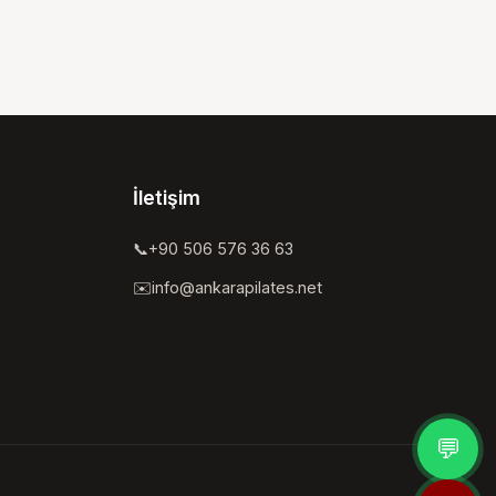
İletişim
📞
+90 506 576 36 63
✉️
info@ankarapilates.net
💬