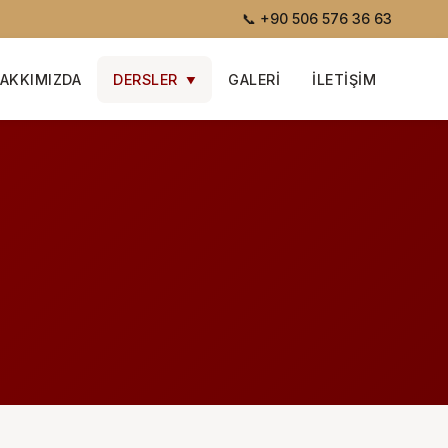
📞
+90 506 576 36 63
AKKIMIZDA
DERSLER
GALERI
İLETIŞIM