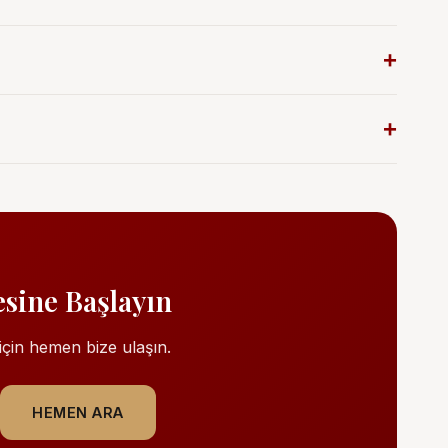
lanabilir.
e devam edilebilir. Son trimesterde hareketler
nda hem anne hem bebek için faydalıdır.
esine Başlayın
çin hemen bize ulaşın.
HEMEN ARA