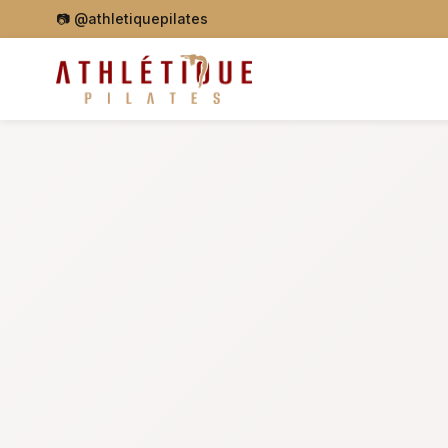
📷
@athletiquepilates