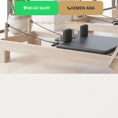
💬
WHATSAPP
📞
HEMEN ARA
✓ Ücretsiz ön görüşme ve postür analizi