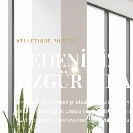
ATHLETIQUE PILATES
BEDENİNİZİ
ÖZGÜR BIRA
Ankara Pilates olarak pilatesin doğrularını uzmanlı
ekipman desteği ile pilates yapmak isteyenlerle
özel programlar, profesyonel eğitmenler ve but