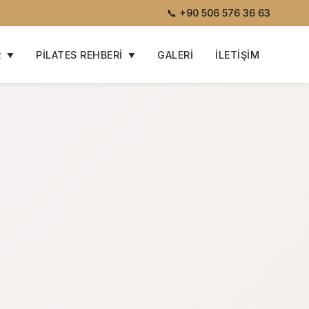
📞
+90 506 576 36 63
R
PILATES REHBERI
GALERI
İLETIŞIM