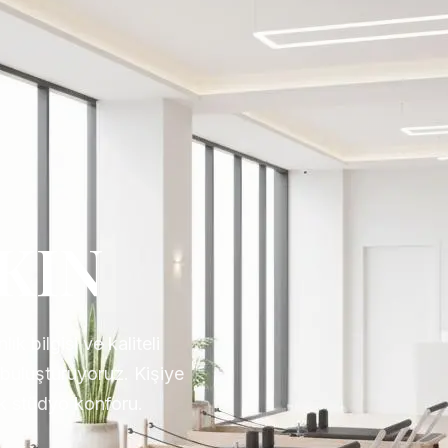
KIN
k bilgisi ve kaliteli
 buluşturuyoruz. Kişiye
ik stüdyo konforu.