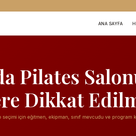
ANA SAYFA
H
a Pilates Salo
re Dikkat Edil
seçimi için eğitmen, ekipman, sınıf mevcudu ve program ka