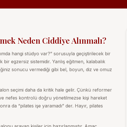
çmek Neden Ciddiye Alınmalı?
mda hangi stüdyo var?” sorusuyla geçiştirilecek bir
k bir egzersiz sistemidir. Yanlış eğitmen, kalabalık
diğiniz sonucu vermediği gibi bel, boyun, diz ve omuz
on seçimi daha da kritik hale gelir. Çünkü reformer
 ve nefes kontrolü doğru yönetilmezse kişi hareket
Sonra da “pilates işe yaramadı” der. Hayır, pilates
alonu arayan kişiler için hazırlanmıştır. Amaç,