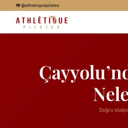
📷
@athletiquepilates
Çayyolu’nd
Nele
Doğru stüdyo 