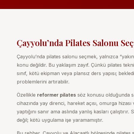
Çayyolu’nda Pilates Salonu Se
Çayyolu’nda pilates salonu seçmek, yalnızca “yakını
konu değildir. Bu yaklaşım zayıf. Çünkü pilates tekni
sınıf, kötü ekipman veya plansız ders yapısı; bekle
problemlerini artırabilir.
Özellikle
reformer pilates
söz konusu olduğunda sal
cihazında yay direnci, hareket açısı, omurga hizası
yaptığını sanır ama aslında yanlış kasları çalıştırır. 
değil; kötü uygulama işe yaramamıştır.
Bu rehber, Çayyolu ve Alacaatlı bölgesinde pilates s