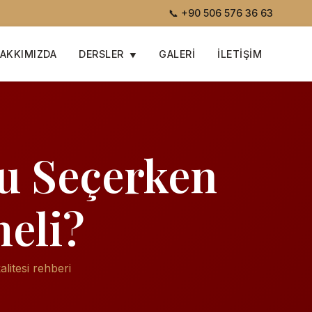
📞
+90 506 576 36 63
AKKIMIZDA
DERSLER
GALERI
İLETIŞIM
nu Seçerken
meli?
litesi rehberi