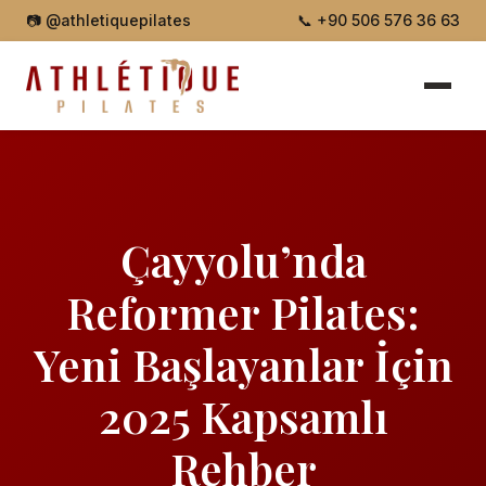
📷
@athletiquepilates
📞
+90 506 576 36 63
Çayyolu’nda
Reformer Pilates:
Yeni Başlayanlar İçin
2025 Kapsamlı
Rehber