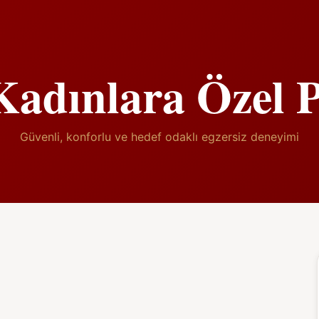
adınlara Özel Pi
Güvenli, konforlu ve hedef odaklı egzersiz deneyimi