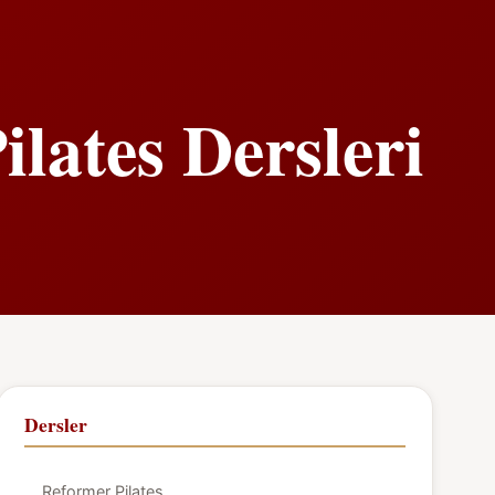
lates Dersleri
Dersler
Reformer Pilates